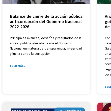
Balance de cierre de la acción pública
Aná
anticorrupción del Gobierno Nacional
gob
2022-2026
de 
Principales avances, desafíos y resultados de la
Con 
acción pública liderada desde el Gobierno
cele
Nacional en materia de transparencia, integridad
Gar
y lucha contra la corrupción.
un a
entr
pres
LEER MÁS »
regi
per
LEE
GESTIÓN PÚBLICA