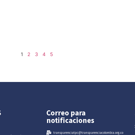
1
2
3
4
5
S
Correo para
notificaciones
transparenciatpc@transparenciacolombia.org.co