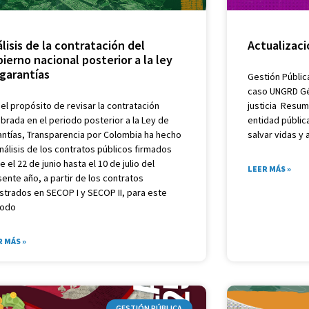
lisis de la contratación del
Actualizac
ierno nacional posterior a la ley
garantías
Gestión Públic
caso UNGRD Gén
el propósito de revisar la contratación
justicia Resum
brada en el periodo posterior a la Ley de
entidad públic
antías, Transparencia por Colombia ha hecho
salvar vidas y
nálisis de los contratos públicos firmados
e el 22 de junio hasta el 10 de julio del
LEER MÁS »
ente año, a partir de los contratos
strados en SECOP I y SECOP II, para este
iodo
R MÁS »
GESTIÓN PÚBLICA