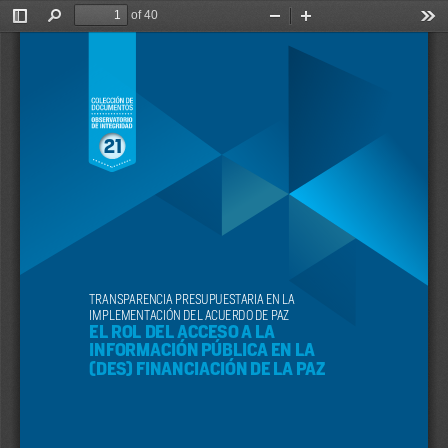
of 40
Toggle
Find
Zoom
Zoom
Too
Sidebar
Out
In
21
TRANSPARENCIA PRESUPUESTARIA EN LA 
IMPLEMENTACIÓN DEL ACUERDO DE PAZ
EL ROL DEL ACCESO A LA 
INFORMACIÓN PÚBLICA EN LA 
(DES) FINANCIACIÓN DE LA PAZ