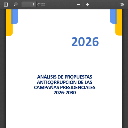
of 22
Toggle
Find
Zoom
Zoom
Too
Sidebar
Out
In
2026
ANÁLISIS DE PROPUESTAS 
ANTICORRUPCIÓN DE LAS 
CAMPAÑAS PRESIDENCIALES 
2026
-
2030