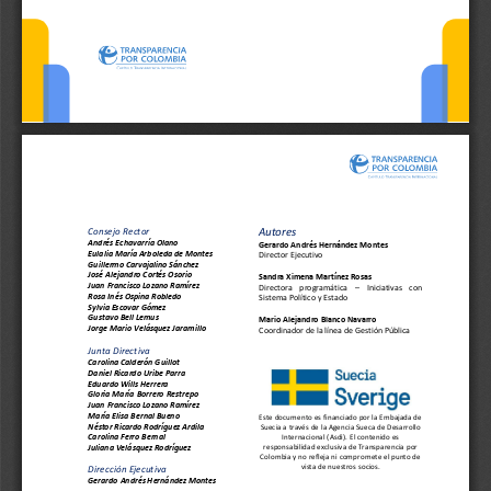
Consejo Rector
Autores
Andrés Echavarría Olano
Gerardo Andrés Hernández Montes
Eulalia María Arboleda de Montes 
Director Ejecutivo
Guillermo Carvajalino Sánchez
José Alejandro Cortés Osorio
Sandra Ximena Martínez Rosas
Juan Francisco Lozano Ramírez 
Directora    programática 
–
Iniciativas    con 
Rosa Inés Ospina Robledo
Sistema Político y Estado
Sylvia Escovar Gómez
Gustavo Bell Lemus
Mario Alejandro Blanco
Navarro
Jorge Mario Velásquez Jaramillo
Coordinador de 
la línea de 
Gestión Pública
Junta Directiva
Carolina Calderón Guillot
Daniel Ricardo Uribe Parra
Eduardo Wills Herrera
Gloria María Borrero Restrepo
Juan Francisco Lozano Ramírez
María Elisa Bernal Bueno
Este documento es financiado por la Embajada de 
Néstor Ricardo Rodríguez Ardila
Suecia a través de la Agencia Sueca de Desarrollo 
Carolina Ferro Bernal
Internacional (Asdi). El contenido es 
responsabilidad exclusiva de Transparencia por 
Juliana Velásquez Rodríguez
Colombia y no refleja ni compromete el punto de 
vista de nuestros socios.
Dirección Ejecutiva
Gerardo Andrés Hernández Montes