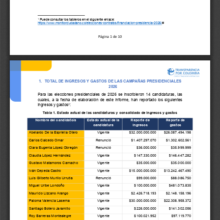
Puede consultar los tableros en el siguiente enlace: 
1
https://www.monitorciudadano.co/elecciones
-
contratos/financiacion
-
presidencia
-
2026/
#
Página 
1
de 
10
1.
TOTAL DE INGRESOS 
Y
GASTOS DE LAS CAMPAÑAS
PRESIDENCIALES 
2026
Para las elecciones presidenciales de 2026 se inscribieron 
1
4 candidaturas
,
las 
cuales
,
a 
la fecha
de elaboración de este informe
,
han reportado 
los 
siguientes 
2
i
ngresos y gastos
:
Tabla 1. Estado actual de la
s
candidatura
s
y 
consolidado de ingresos y gastos
Estado actual de la 
Reporte de 
Reporte de 
Nombre del candidato/a
candidatura
ingresos
gastos
Abelardo De la Espriella Otero
Vigente
$32.000.000.000
$26.087.494.198
Carlos Caicedo Omar
Renunció
$1.407.297.070
$1.302.602.56
1
Clara Eugenia López Obregón
Renunció
$
36.000.000
$
35.999.999
Claudia López Hernández
Vigente
$147.330.000
$146.447.282
Gustavo Matamoros Camacho
Vigente
$35.000.000
$35.000.000
Iván Cepeda Castro
Vigente
$15.000.000.000
$13.242.467.490
Luis Gilberto Murillo Urrutia
Renunció
$99.000.000
$
88.086.750
Miguel Uribe Londoño
Vigente
$
100
.
000
.
000
$48
1
.
073.835
Mauricio Lizcano Arango
Vigente
$2
.
426.718.193
$2.148.158.196
Paloma Valencia Laserna
Vigente
$30.000.000.000
$2
2.
308
.
958.372
Santiago Botero Jaramillo
Vigente
$226.000.000
$1
41
.
302.056
Roy Barreras Montealegre
Vigente
$100.021.952
$97.119.770