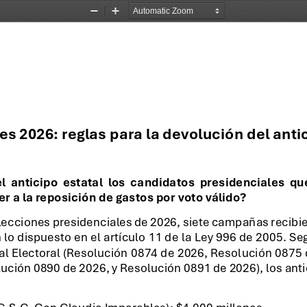
Zoom
Zoom
Out
In
es 2026: 
reglas para la devolución del anti
  anticipo  estatal  los  candidatos  presidenciales  que
r a la reposición de gastos por voto válido?
lecciones presidenciales de 2026, siete campañas recibier
lo dispuesto en el artículo 11 de la Ley 996 de 2005. Se
l Electoral (Resolución 0874 de 2026, Resol
ución 0875 
ución 0890 de 2026, y Resolución 0891 de 2026), los anti
G.S.C. Con Claudia Imparables): $4.000 millones.