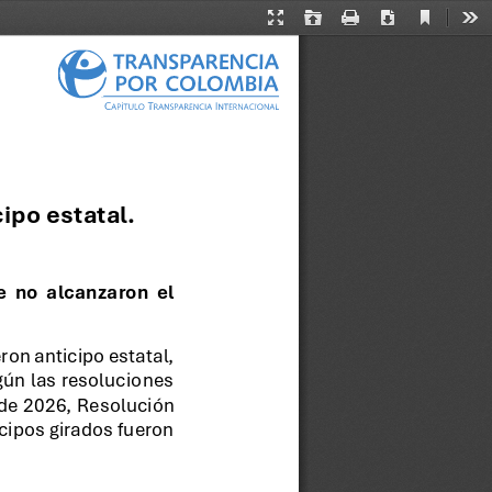
Current
Presentation
Open
Print
Download
Too
View
Mode
cipo estatal.
  no  alcanzaron  el 
on anticipo estatal, 
gún las resoluciones 
de 2026, Resolución 
cipos girados fueron 