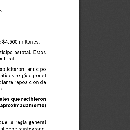
s.
: $4.500 millones.
icipo  estatal.  Estos 
ctoral.
 solicitaron   anticipo 
álidos exigido por el 
diante reposición de 
e.
ales que recibieron 
os  aproximadamente) 
ue  la  regla  general 
 debe reintegrar el 