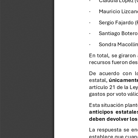
·
Mauricio Lizcan
·
Sergio Fajardo 
·
Santiago Botero
·
Sondra Macollin
En  total,  se  girar
recursos fueron de
De   acuerdo   con   l
estatal,
únicamente
artículo 21 de la Le
gastos por voto vál
Esta situación plant
anticipos  estatale
deben devolver los
La  respuesta  se  enc
establece que cuand