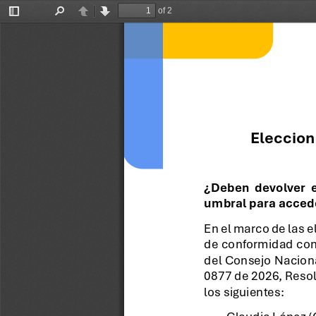
of 2
Toggle
Find
Previous
Next
Sidebar
Eleccion
¿Deben  devolver  el
umbral para accede
En el marco de las e
de conformidad con 
del Consejo Naciona
0877 de 2026, Resol
los siguientes:
·
Claudia López (