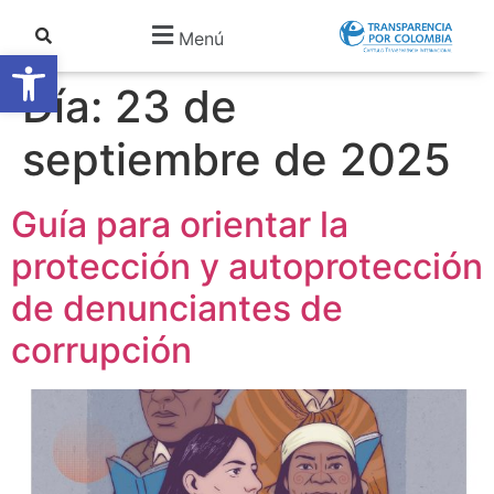
Menú
Abrir barra de herramientas
Día:
23 de
septiembre de 2025
Guía para orientar la
protección y autoprotección
de denunciantes de
corrupción