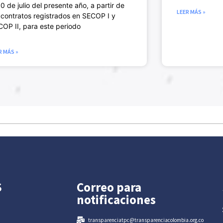
10 de julio del presente año, a partir de
LEER MÁS »
 contratos registrados en SECOP I y
OP II, para este periodo
R MÁS »
S
Correo para
notificaciones
transparenciatpc@transparenciacolombia.org.co