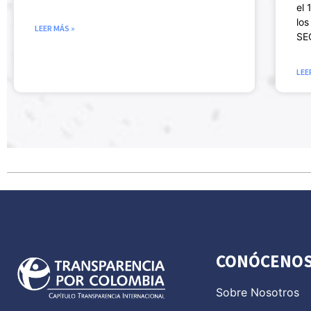
el 
los
LEER MÁS »
SEC
LEE
CONÓCENO
Sobre Nosotros