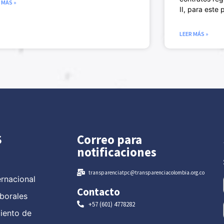
 MÁS »
II, para este 
LEER MÁS »
S
Correo para
notificaciones
transparenciatpc@transparenciacolombia.org.co
ernacional
Contacto
borales
+57 (601) 4778282
miento de