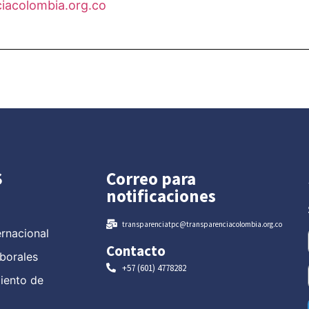
iacolombia.org.co
S
Correo para
notificaciones
transparenciatpc@transparenciacolombia.org.co
ernacional
Contacto
borales
+57 (601) 4778282
miento de