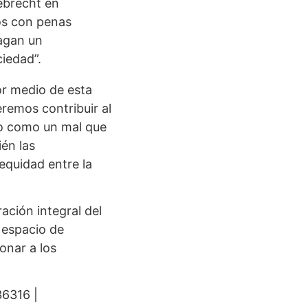
ebrecht en
os con penas
hagan un
ciedad”.
r medio de esta
remos contribuir al
lo como un mal que
ién las
equidad entre la
ración integral del
e espacio de
onar a los
36316 |