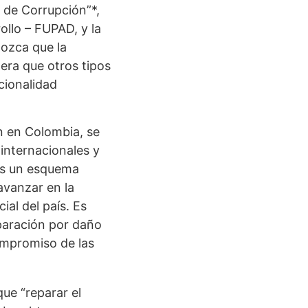
 de Corrupción”*,
llo – FUPAD, y la
nozca que la
era que otros tipos
cionalidad
n en Colombia, se
 internacionales y
 es un esquema
avanzar en la
ial del país. Es
eparación por daño
compromiso de las
ue “reparar el