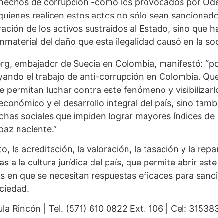
 hechos de corrupción -como los provocados por Od
quienes realicen estos actos no sólo sean sancionad
ración de los activos sustraídos al Estado, sino que 
inmaterial del daño que esta ilegalidad causó en la so
g, embajador de Suecia en Colombia, manifestó: “po
oyando el trabajo de anti-corrupción en Colombia. Que
e permitan luchar contra este fenómeno y visibilizar
económico y el desarrollo integral del país, sino tamb
echas sociales que impiden lograr mayores índices de 
paz naciente.”
 la acreditación, la valoración, la tasación y la repa
s a la cultura jurídica del país, que permite abrir est
 en que se necesitan respuestas eficaces para sanci
ociedad.
la Rincón | Tel. (571) 610 0822 Ext. 106 | Cel: 31538