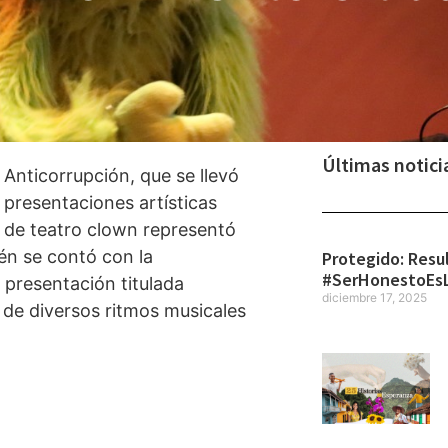
Últimas notici
Anticorrupción, que se llevó
 presentaciones artísticas
a de teatro clown representó
én se contó con la
Protegido: Resu
#SerHonestoEs
 presentación titulada
diciembre 17, 2025
s de diversos ritmos musicales