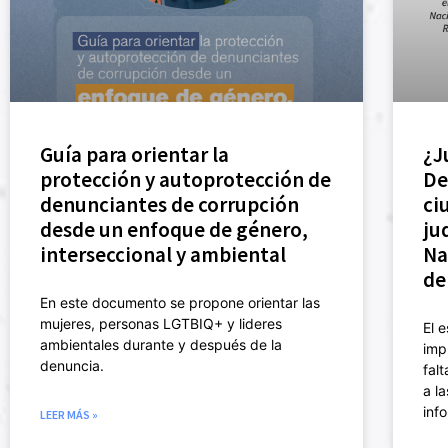
Guía para orientar la
¿J
protección y autoprotección de
De
denunciantes de corrupción
ci
desde un enfoque de género,
ju
interseccional y ambiental
Na
de
En este documento se propone orientar las
mujeres, personas LGTBIQ+ y lideres
El 
ambientales durante y después de la
imp
denuncia.
fal
a l
inf
LEER MÁS »