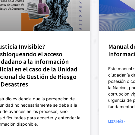
usticia Invisible?
Manual de
sbloqueando el acceso
Informac
udadano a la información
dicial en el caso de la Unidad
Este manual s
ciudadanía d
cional de Gestión de Riesgo
posesión o co
 Desastres
la Nación, pa
corrupción vi
estudio evidencia que la percepción de
urgencia de p
unidad no necesariamente se debe a la
fundamentad
ta de avances en los procesos, sino
as dificultades para acceder y entender la
LEER MÁS »
ormación disponible.