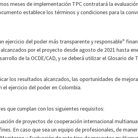
imos meses de implementación TPC contratará la evaluación 
ocumento establece los términos y condiciones para la convo
 un ejercicio del poder más transparente y responsable” fina
s alcanzados por el proyecto desde agosto de 2021 hasta ene
arrollo de la OCDE/CAD, y se deberá utilizar el Glosario de 
ficar los resultados alcanzados, las oportunidades de mejora
 el ejercicio del poder en Colombia.
es que cumplan con los siguientes requisitos:
luación de proyectos de cooperación internacional multianu
nes. En caso que sea un equipo de profesionales, de mane
l Monitoreo y Evaluación de este tipo de proyectos multianu