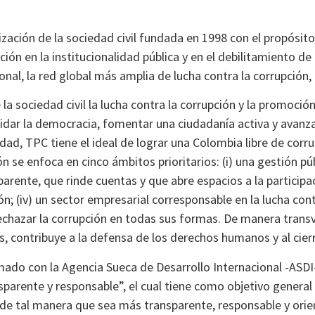
ación de la sociedad civil fundada en 1998 con el propósito 
ción en la institucionalidad pública y en el debilitamiento 
onal, la red global más amplia de lucha contra la corrupción
 sociedad civil la lucha contra la corrupción y la promoción d
lidar la democracia, fomentar una ciudadanía activa y avanzar
dad, TPC tiene el ideal de lograr una Colombia libre de corr
n se enfoca en cinco ámbitos prioritarios: (i) una gestión pú
parente, que rinde cuentas y que abre espacios a la participa
ión; (iv) un sector empresarial corresponsable en la lucha con
echazar la corrupción en todas sus formas. De manera transv
ís, contribuye a la defensa de los derechos humanos y al cie
mado con la Agencia Sueca de Desarrollo Internacional -ASDI
parente y responsable”, el cual tiene como objetivo general co
o, de tal manera que sea más transparente, responsable y ori