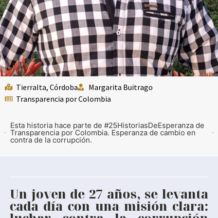
Tierralta, Córdoba
Margarita Buitrago
Historia 21
Transparencia por Colombia
Deison Villalva: El Joven que Desafía
la Corrupción en Tierralta
Esta historia hace parte de #25HistoriasDeEsperanza de
Transparencia por Colombia. Esperanza de cambio en
contra de la corrupción.
Un joven de 27 años, se levanta
cada día con una misión clara:
luchar contra la corrupción