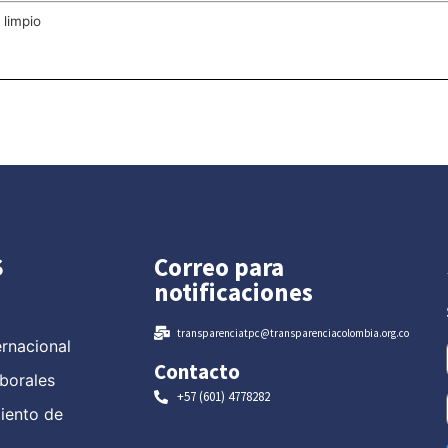
 limpio
S
Correo para
notificaciones
transparenciatpc@transparenciacolombia.org.co
ernacional
Contacto
borales
+57 (601) 4778282
miento de