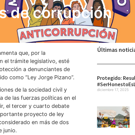
s de corrupción
Últimas notici
menta que, por la
 el trámite legislativo, esté
rotección a denunciantes de
ido como “Ley Jorge Pizano”.
Protegido: Resu
#SerHonestoEs
iones de la sociedad civil y
diciembre 17, 2025
 de las fuerzas políticas en el
r, el tercer y cuarto debate
mportante proyecto de ley
 considerado en más de dos
e junio.