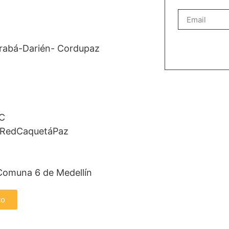
Urabá-Darién- Cordupaz
NC
- RedCaquetáPaz
 Comuna 6 de Medellín
to