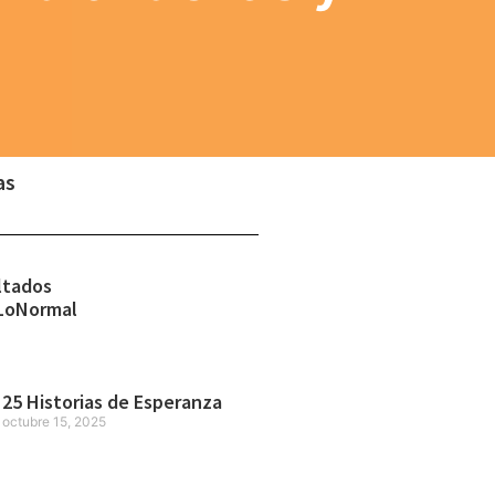
as
ltados
LoNormal
25 Historias de Esperanza
octubre 15, 2025