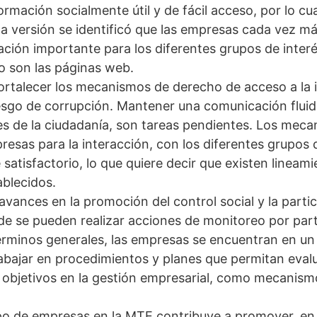
mación socialmente útil y de fácil acceso, por lo cua
a versión se identificó que las empresas cada vez m
ción importante para los diferentes grupos de interé
o son las páginas web.
fortalecer los mecanismos de derecho de acceso a la
iesgo de corrupción. Mantener una comunicación fluid
nes de la ciudadanía, son tareas pendientes. Los mec
resas para la interacción, con los diferentes grupos d
atisfactorio, lo que quiere decir que existen lineam
ablecidos.
vances en la promoción del control social y la parti
e se pueden realizar acciones de monitoreo por part
términos generales, las empresas se encuentran en un
rabajar en procedimientos y planes que permitan evalua
objetivos en la gestión empresarial, como mecanism
po de empresas en la MTE contribuye a promover, en 