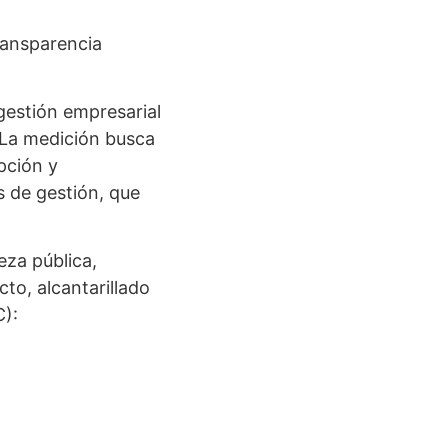
ransparencia
gestión empresarial
 La medición busca
pción y
s de gestión, que
eza pública,
to, alcantarillado
C):