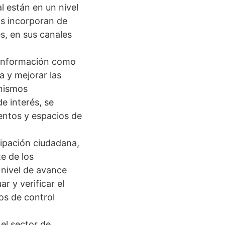
l están en un nivel
ás incorporan de
s, en sus canales
 información como
a y mejorar las
anismos
e interés, se
ientos y espacios de
cipación ciudadana,
e de los
 nivel de avance
r y verificar el
os de control
el sector de