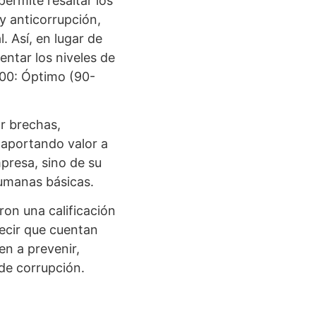
ermite resaltar los
y anticorrupción,
. Así, en lugar de
entar los niveles de
100: Óptimo (90-
ar brechas,
 aportando valor a
mpresa, sino de su
humanas básicas.
ron una calificación
decir que cuentan
en a prevenir,
 de corrupción.