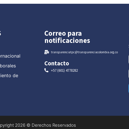
S
Correo para
notificaciones
transparenciatpc@transparenciacolombia.org.co
ernacional
Contacto
borales
+57 (601) 4778282
miento de
pyright 2026 © Derechos Reservados