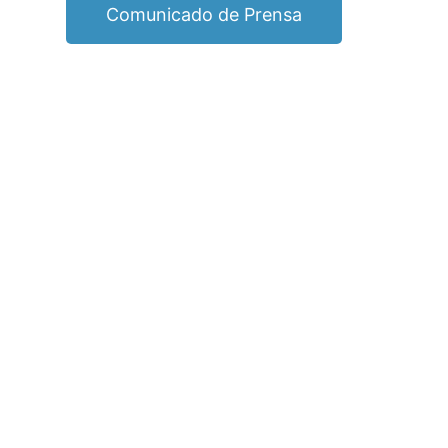
Comunicado de Prensa
¿Qué entendemos por
un hecho de
corrupción?
Es el abuso de posiciones de poder o de
confianza para el beneficio particular de
los actores legales o ilegales, en
detrimento del interés colectivo. Esto se
hace a través de ofrecer, solicitar, entregar
o recibir bienes o servicios, beneficios y/o