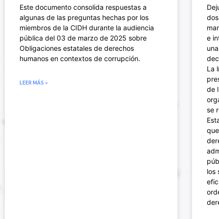
Este documento consolida respuestas a
Dej
algunas de las preguntas hechas por los
dos
miembros de la CIDH durante la audiencia
man
pública del 03 de marzo de 2025 sobre
e i
Obligaciones estatales de derechos
una
humanos en contextos de corrupción.
dec
La 
pre
LEER MÁS »
de 
org
se 
Est
que
der
adm
púb
los
efi
ord
der