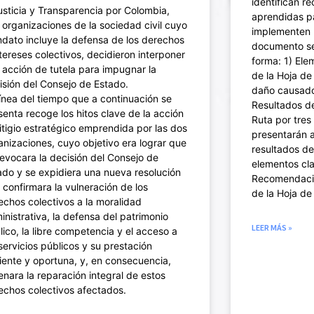
identifican r
usticia y Transparencia por Colombia,
aprendidas p
 organizaciones de la sociedad civil cuyo
implementen l
dato incluye la defensa de los derechos
documento se 
ntereses colectivos, decidieron interponer
forma: 1) Ele
 acción de tutela para impugnar la
de la Hoja de
isión del Consejo de Estado.
daño causado 
línea del tiempo que a continuación se
Resultados de
senta recoge los hitos clave de la acción
Ruta por tres
litigio estratégico emprendida por las dos
presentarán a
anizaciones, cuyo objetivo era lograr que
resultados de
revocara la decisión del Consejo de
elementos cla
ado y se expidiera una nueva resolución
Recomendacio
 confirmara la vulneración de los
de la Hoja de
echos colectivos a la moralidad
inistrativa, la defensa del patrimonio
LEER MÁS »
lico, la libre competencia y el acceso a
 servicios públicos y su prestación
ciente y oportuna, y, en consecuencia,
enara la reparación integral de estos
echos colectivos afectados.