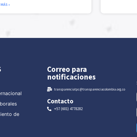
 MÁS »
S
Correo para
notificaciones
transparenciatpc@transparenciacolombia.org.co
ernacional
Contacto
borales
+57 (601) 4778282
miento de