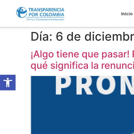
Inicio
Día:
6 de diciemb
¡Algo tiene que pasar
qué significa la renunc
Abrir barra de herramientas