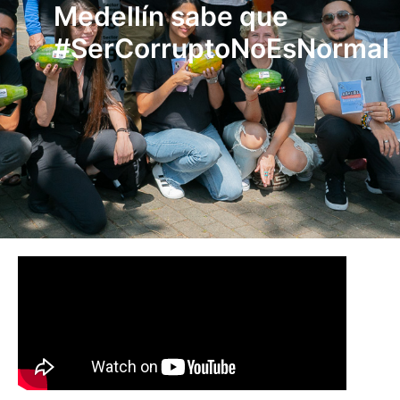
Medellín sabe que
#SerCorruptoNoEsNormal