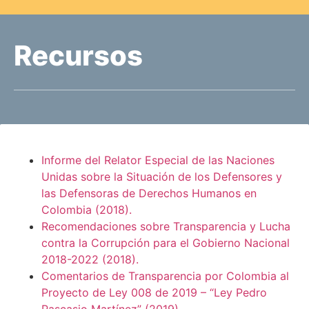
Recursos
Informe del Relator Especial de las Naciones
Unidas sobre la Situación de los Defensores y
las Defensoras de Derechos Humanos en
Colombia (2018).
Recomendaciones sobre Transparencia y Lucha
contra la Corrupción para el Gobierno Nacional
2018-2022 (2018).
Comentarios de Transparencia por Colombia al
Proyecto de Ley 008 de 2019 – “Ley Pedro
Pascasio Martínez”
(2019).