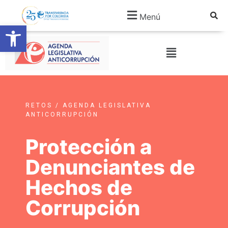
Menú
Abrir barra de herramientas
RETOS / AGENDA LEGISLATIVA
ANTICORRUPCIÓN
Protección a
Denunciantes de
Hechos de
Corrupción