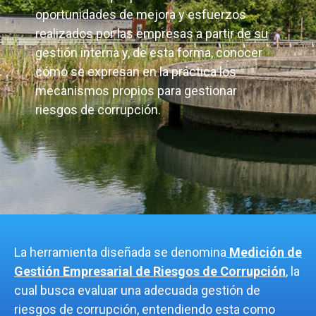
oportunidades de mejora y esfuerzos
realizados por las empresas a partir de su
gestión interna y, de esta forma, conocer
cómo se expresan en la práctica los
mecanismos propios para gestionar
riesgos de corrupción.
La herramienta diseñada se denomina
Medición de
Gestión Empresarial de Riesgos de Corrupción
, la
cual busca evaluar una adecuada gestión de
riesgos de corrupción,
entendiendo esta
como