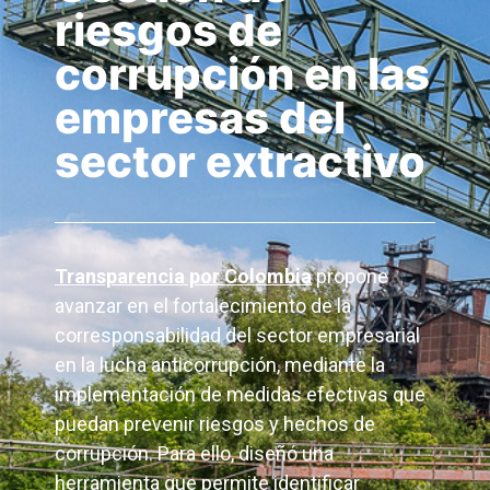
riesgos de
corrupción en las
empresas del
sector extractivo
Transparencia por Colombia
propone
avanzar en el fortalecimiento de la
corresponsabilidad del sector empresarial
en la lucha anticorrupción, mediante la
implementación de medidas efectivas que
puedan prevenir riesgos y hechos de
corrupción. Para ello, diseñó una
herramienta que permite identificar