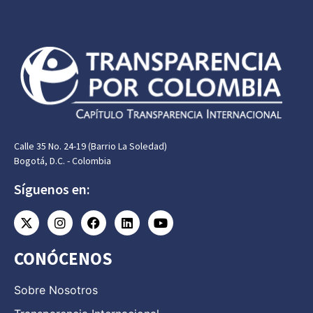
Mecanismos de
participación y
control ciudadano
a la inversión de
regalías
Leer más
Calle 35 No. 24-19 (Barrio La Soledad)
Bogotá, D.C. - Colombia
Síguenos en:
CONÓCENOS
Sobre Nosotros