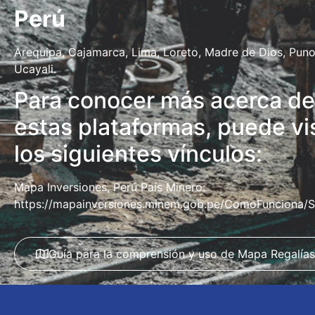
Perú
Arequipa, Cajamarca, Lima, Loreto, Madre de Dios, Puno
Ucayali.
Para conocer más acerca de
estas plataformas, puede vis
los siguientes vínculos:
Mapa Inversiones, Perú País Minero:
https://mapainversiones.minem.gob.pe/ComoFunciona/Si
Guía para la comprensión y uso de Mapa Regalías