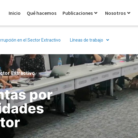
Inicio
Qué hacemos
Publicaciones
Nosotros
rrupción en el Sector Extractivo
Líneas de trabajo
ector Extractivo
ntas por
ridades
tor