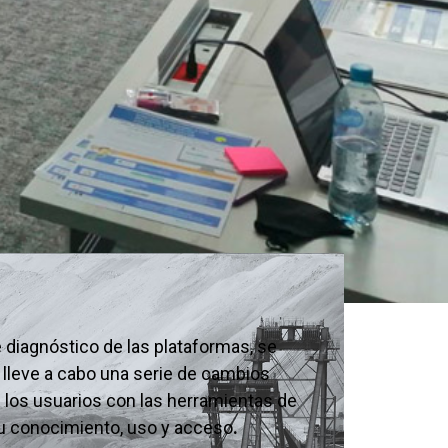
 diagnóstico de las plataformas, se
d lleve a cabo una serie de cambios
e los usuarios con las herramientas de
su conocimiento, uso y acceso
.