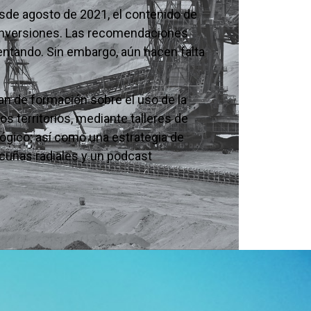
sde agosto de 2021, el contenido de
Inversiones. Las recomendaciones
entando. Sin embargo, aún hacen falta
an de formación sobre el uso de la
s territorios, mediante talleres de
ógico; así como una estrategia de
 cuñas radiales y un podcast