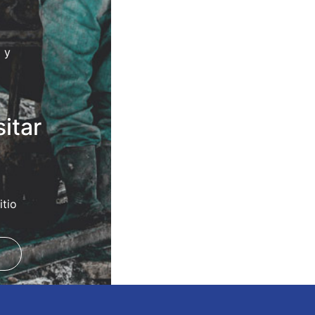
 y
itar
tio