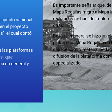
Es importante señalar que, de
Mapa Regalías migró a Mapa 
realizadas se han ido implem
capítulo nacional
otras.
en el proyecto
”, el cual contó
De igual manera,
se hizo
un pl
.
plataforma Mapa Regalías en lo
capacitación y material pedag
e las plataformas
difusión de la plataforma con
as- que
especializado.
ca en general y