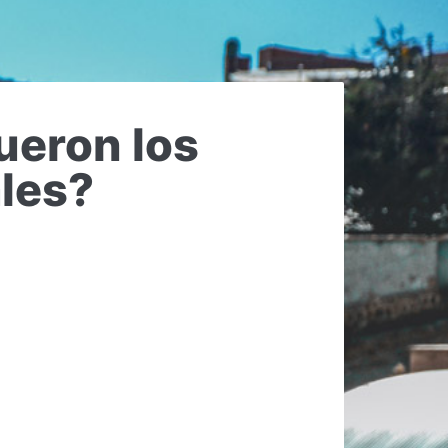
ueron los
ales?