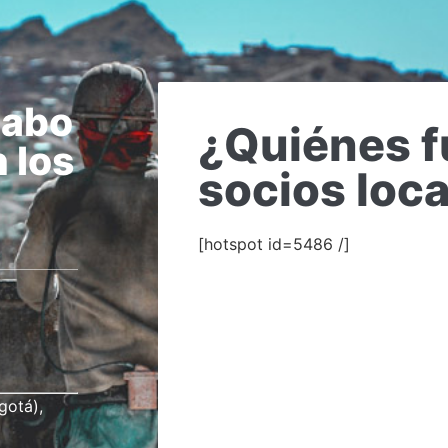
cabo
¿Quiénes f
 los
socios loc
[hotspot id=5486 /]
gotá),