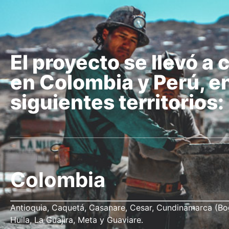
El proyecto se llevó a 
en Colombia y Perú, en
siguientes territorios:
Colombia
Antioquia, Caquetá, Casanare, Cesar, Cundinamarca (Bo
Huila, La Guajira, Meta y Guaviare.