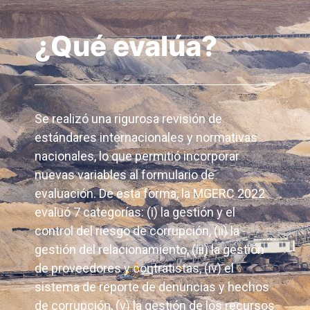
¿Qué evalúa?
Se realizó una rigurosa revisión de
estándares internacionales y normativas
nacionales, lo que permitió incorporar
nuevas variables al formulario de
evaluación. De esta forma, la MGERC 2022
evaluó 7 categorías: (i) la gestión y el
control del riesgo de corrupción, (ii) la
gestión del relacionamiento, (iii) la gestión
de proveedores y contratistas, (iv) el
sistema de reporte de denuncias y hechos
de corrupción, (v) la gestión de los recursos