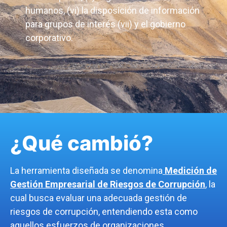
humanos, (vi) la disposición de información
para grupos de interés (vii) y el gobierno
corporativo.
¿Qué cambió?
La herramienta diseñada se denomina
Medición de
Gestión Empresarial de Riesgos de Corrupción
, la
cual busca evaluar una adecuada gestión de
riesgos de corrupción,
entendiendo esta
como
aquellos esfuerzos de organizaciones,