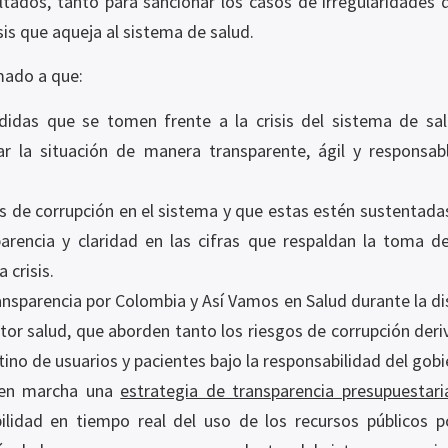
sultados, tanto para sancionar los casos de irregularidade
sis que aqueja al sistema de salud.
mado a que:
didas que se tomen frente a la crisis del sistema de sa
ar la situación de manera transparente, ágil y responsab
s de corrupción en el sistema y que estas estén sustentadas
sparencia y claridad en las cifras que respaldan la toma d
 crisis.
parencia por Colombia y Así Vamos en Salud durante la disc
ector salud, que aborden tanto los riesgos de corrupción de
no de usuarios y pacientes bajo la responsabilidad del gobi
 en marcha una
estrategia de transparencia presupuestar
ilidad en tiempo real del uso de los recursos públicos 