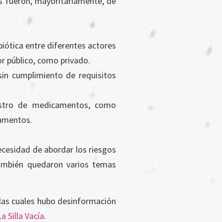
os fueron, mayoritariamente, de
biótica entre diferentes actores
or público, como privado.
sin cumplimiento de requisitos
nistro de medicamentos, como
camentos.
ecesidad de abordar los riesgos
también quedaron varios temas
 las cuales hubo desinformación
a Silla Vacía
.