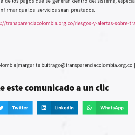
ría de los pagos que se generan dentro del sistema
, especi
nfirmar que los servicios sean prestados.
s://transparenciacolombia.org.co/riesgos-y-alertas-sobre-tr
lombia|margarita.buitrago@transparenciacolombia.org.co | 
 este comunicado a un clic
Twitter
LinkedIn
WhatsApp