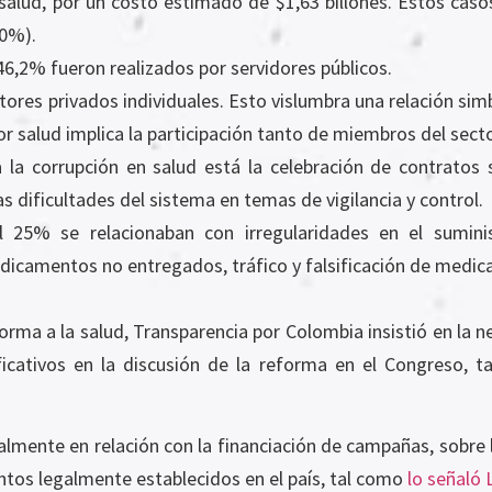
salud, por un costo estimado de $1,63 billones. Estos cas
10%).
 46,2% fueron realizados por servidores públicos.
ctores privados individuales. Esto vislumbra una relación sim
tor salud implica la participación tanto de miembros del sect
 la corrupción en salud está la celebración de contratos 
as dificultades del sistema en temas de vigilancia y control.
el 25% se relacionaban con irregularidades en el sumi
dicamentos no entregados, tráfico y falsificación de medi
orma a la salud, Transparencia por Colombia insistió en la n
ficativos en la discusión de la reforma en el Congreso, 
ialmente en relación con la financiación de campañas, sobre
ntos legalmente establecidos en el país, tal como
lo señaló L