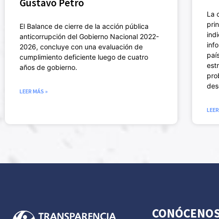
Gustavo Petro
La 
pri
El Balance de cierre de la acción pública
ind
anticorrupción del Gobierno Nacional 2022-
info
2026, concluye con una evaluación de
paí
cumplimiento deficiente luego de cuatro
est
años de gobierno.
pro
des
LEER MÁS »
LEER
CONÓCENO