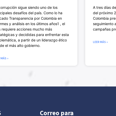
corrupción sigue siendo uno de los
A tres días d
ncipales desafíos del país. Como lo ha
del próximo 2
icado Transparencia por Colombia en
Colombia pre
rmes y análisis en los últimos años1 , el
seguimiento a
s requiere acciones mucho más
campañas pre
ratégicas y decididas para enfrentar esta
blemática, a partir de un liderazgo ético
LEER MÁS »
de el más alto gobierno.
 MÁS »
S
Correo para