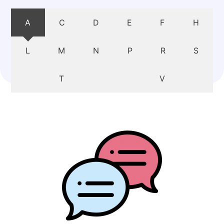
A
C
D
E
F
H
L
M
N
P
R
S
T
V