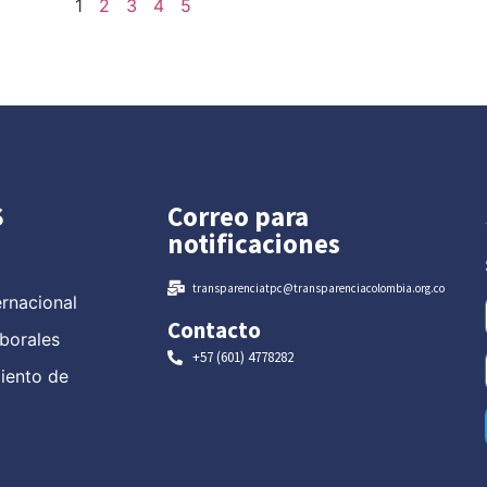
1
2
3
4
5
S
Correo para
notificaciones
transparenciatpc@transparenciacolombia.org.co
ernacional
Contacto
borales
+57 (601) 4778282
miento de