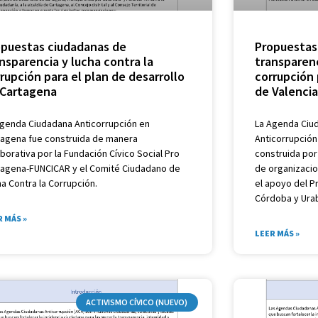
opuestas ciudadanas de
Propuestas
nsparencia y lucha contra la
transparenc
rupción para el plan de desarrollo
corrupción 
 Cartagena
de Valencia
Agenda Ciudadana Anticorrupción en
La Agenda Ciud
tagena fue construida de manera
Anticorrupción
borativa por la Fundación Cívico Social Pro
construida por
tagena-FUNCICAR y el Comité Ciudadano de
de organizacio
a Contra la Corrupción.
el apoyo del P
Córdoba y Urab
R MÁS »
LEER MÁS »
ACTIVISMO CÍVICO (NUEVO)