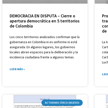
DEMOCRACIA EN DISPUTA – Cierre o
Pr
apertura democrática en 5 territorios
tra
de Colombia
cor
de
Los cinco territorios analizados confirman que la
gobernanza en Colombia ni es uniforme ni está
La 
asegurada. En algunos lugares, los gobiernos
Car
locales abren espacios para la deliberación y la
cola
incidencia ciudadana frente a algunos temas.
Car
Luch
LEER MÁS »
LEE
ACTIVISMO CÍVICO (NUEVO)