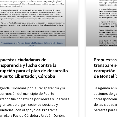
opuestas ciudadanas de
Propuestas
nsparencia y lucha contra la
transparenc
rupción para el plan de desarrollo
corrupción 
Puerto Libertador, Córdoba
de Montelí
genda Ciudadana por la Transparencia y la
La Agenda en M
corrupción del municipio de Puerto
acciones de go
rtador fue construida por líderes y lideresas
correspondient
egrantes de organizaciones sociales y
de las ciudadan
unitarias, con el apoyo del Programa
barreras para l
rrollo y Paz de Córdoba y Urabá – Darién,