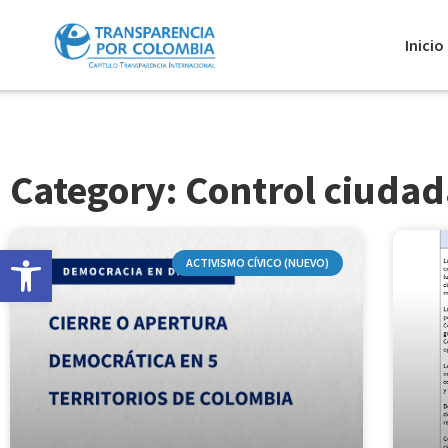
Inicio
Category: Control ciuda
Abrir barra de herramientas
ACTIVISMO CÍVICO (NUEVO)