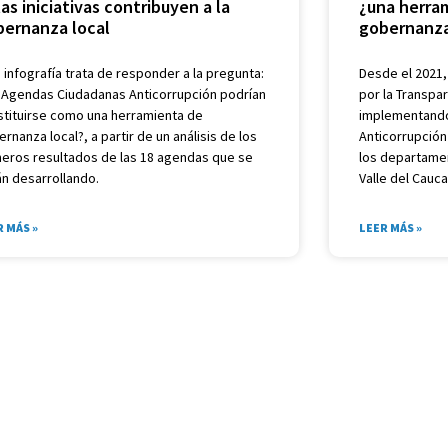
as iniciativas contribuyen a la
¿una herram
bernanza local
gobernanza
 infografía trata de responder a la pregunta:
Desde el 2021,
s Agendas Ciudadanas Anticorrupción podrían
por la Transpar
stituirse como una herramienta de
implementando
rnanza local?, a partir de un análisis de los
Anticorrupción 
meros resultados de las 18 agendas que se
los departamen
án desarrollando.
Valle del Cauca
R MÁS »
LEER MÁS »