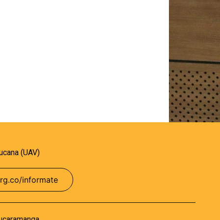
aucana (UAV)
rg.co/informate
ucaramanga