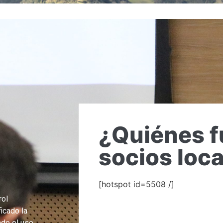
¿Quiénes f
socios loc
[hotspot id=5508 /]
rol
icado la
ado el uso