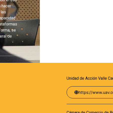
a hacer
 las
capacidad
lataformas
 forma, se
eral de
Unidad de Acción Valle C
https://www.uav.o
Cámara de Comercio de B