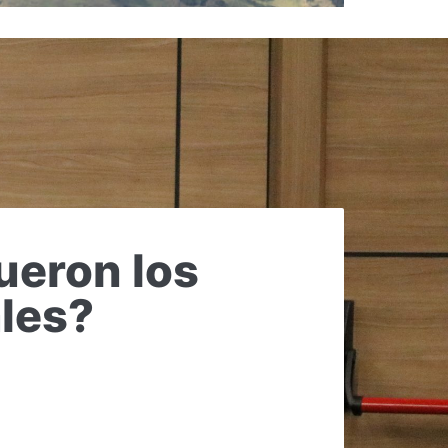
ueron los
ales?