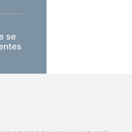
e se
ientes