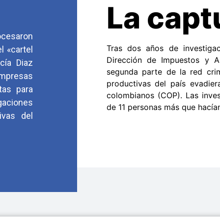
La capt
rocesaron
Tras dos años de investigac
l «cartel
Dirección de Impuestos y A
cía Diaz
segunda parte de la red crim
mpresas
productivas del país evadie
tas para
colombianos (COP). Las inves
gaciones
de 11 personas más que hacían 
ivas del