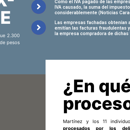
Como el IVA pagado de las empre
IVA causado, la suma del impuesto
E
considerablemente (Noticias Carac
Las empresas fachadas obtenían a 
emitían las facturas fraudulentas 
la empresa compradora de dichas 
que 2.300
 de pesos
¿En qué
proces
Martínez y los 11 indivi
procesados por los del