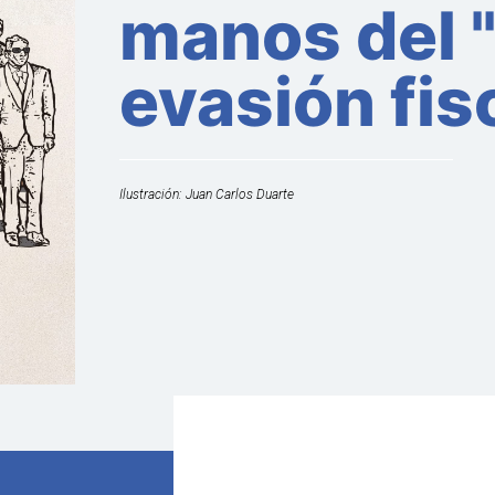
manos del "
evasión fis
Ilustración: Juan Carlos Duarte