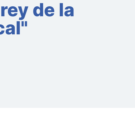
rey de la
cal"