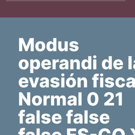
Modus
operandi de l
evasión fisca
Normal 0 21
false false
false ES-CO 