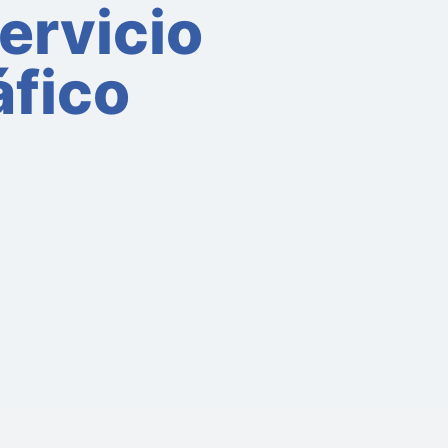
servicio
áfico